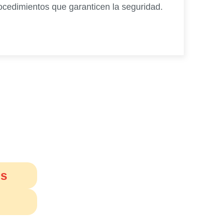
ocedimientos que garanticen la seguridad.
s servicios web
s de forma rápida, segura y desde cualquier
es