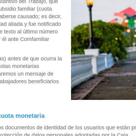
stantivo del Trabajo, que
bsidio familiar (cuota
haberse causado; es decir,
dad aliada y fue notificado
e texto al último número
r él ante Comfamiliar
s) antes de que ocurra la
cuotas monetarias
iaremos un mensaje de
rabajadores beneficiarios
 cuota monetaria
los documentos de identidad de los usuarios que están pr
 protección de datos personales adoptadas por la Caja.