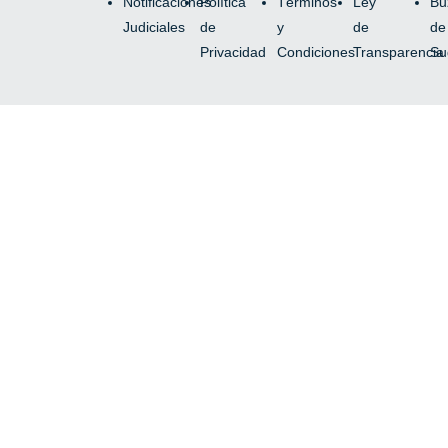
Notificaciones
Política
Términos
Ley
Bu
Judiciales
de
y
de
de
Privacidad
Condiciones
Transparencia
Su