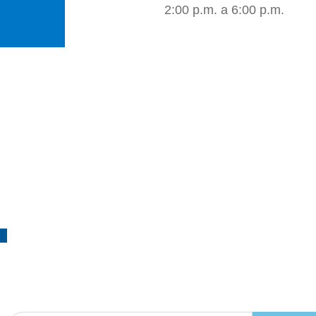
2:00 p.m. a 6:00 p.m.
¡Suscríbete!
a nuestro boletín de actividades